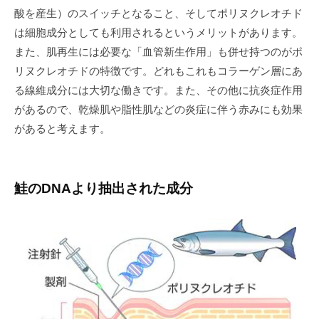
酸を産生）のスイッチとなること、そしてポリヌクレオチド
2026
は細胞成分としても利用されるというメリットがあります。
年
6
また、肌再生には必要な「血管新生作用」も併せ持つのがポ
月
リヌクレオチドの特徴です。どれもこれもコラーゲン層にあ
25
る線維成分には大切な働きです。また、その他に抗炎症作用
日
があるので、乾燥肌や脂性肌などの炎症に伴う赤みにも効果
by
があると考えます。
tsc_admin
鮭のDNAより抽出された成分