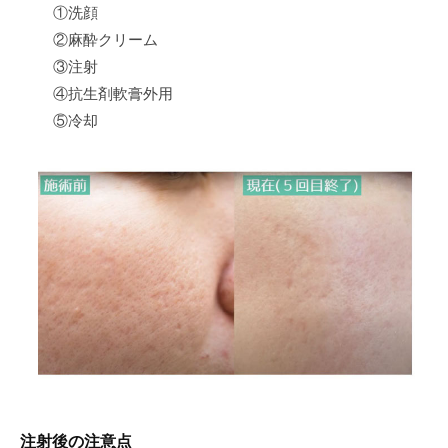
①洗顔
②麻酔クリーム
③注射
④抗生剤軟膏外用
⑤冷却
注射後の注意点