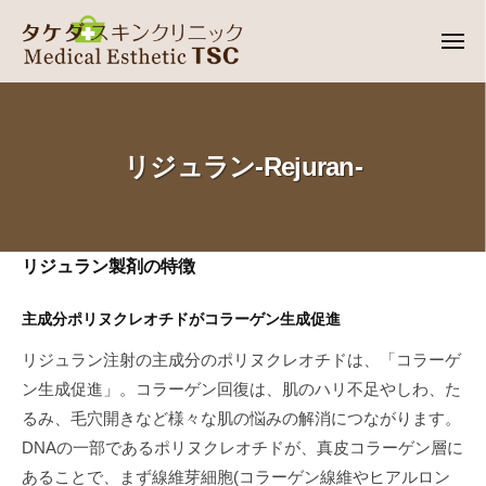
タ
ー
コ
ケ
ン
メ
ダ
ニ
テ
ュ
ス
タ
金
ー
ン
キ
ケ
沢
ツ
ン
の
ダ
ク
へ
リジュラン-Rejuran-
皮
ス
リ
ス
膚
キ
ニ
キ
科
ッ
ン
ッ
|
ク
リ
リジュラン製剤の特徴
ク
プ
美
リ
ジ
容
主成分ポリヌクレオチドがコラーゲン生成促進
ニ
皮
ュ
ッ
膚
リジュラン注射の主成分のポリヌクレオチドは、「コラーゲ
ラ
科
ク
ン生成促進」。コラーゲン回復は、肌のハリ不足やしわ、た
るみ、毛穴開きなど様々な肌の悩みの解消につながります。
ン-
DNAの一部であるポリヌクレオチドが、真皮コラーゲン層に
Rejuran-
あることで、まず線維芽細胞(コラーゲン線維やヒアルロン