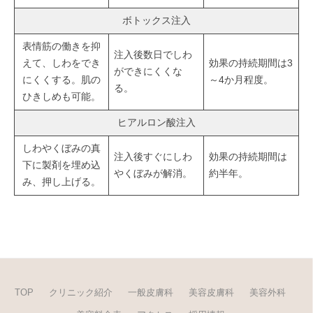
ボトックス注入
表情筋の働きを抑
注入後数日でしわ
えて、しわをでき
効果の持続期間は3
ができにくくな
にくくする。肌の
～4か月程度。
る。
ひきしめも可能。
ヒアルロン酸注入
しわやくぼみの真
注入後すぐにしわ
効果の持続期間は
下に製剤を埋め込
やくぼみが解消。
約半年。
み、押し上げる。
TOP
クリニック紹介
一般皮膚科
美容皮膚科
美容外科